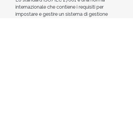
internazionale che contiene i requisiti per
impostare e gestire un sistema di gestione
della sicurezza delle informazioni. Lo standard
ISO 27001:2005 che come già detto presenta
molti punti in comune con la ISO 9001, che
definisce i requisiti di un sistema di gestione
della qualità (es. adozione modello PDCA,
filosofia del miglioramento continuo, ecc.), si
differenzia in quanto segue un approccio
basato sulla gestione del rischio. Quindi lo
standard prevede:
- Pianificazione e Progettazione;
- Implementazione;
- Monitoraggio;
- Mantenimento e Miglioramento
similmente a quanto previsto dai sistemi per la
gestione della qualità.