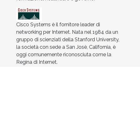
Cisco Systems è il fornitore leader di
networking per Internet. Nata nel 1984 da un
gruppo di scienziati della Stanford University,
la società con sede a San Josè, California, è
oggi comunemente riconosciuta come la
Regina di Internet.
Riverbed è leader nel settore delle soluzioni
WDS (Wide-Area Data Services) di classe
aziendale che consentono l'accelerazione
delle applicazioni, il consolidamento IT,
l'ottimizzazione dell'ampiezza di banda WAN
e il backup più rapido attraverso la WAN, tutto
grazie a un unico dispositivo.